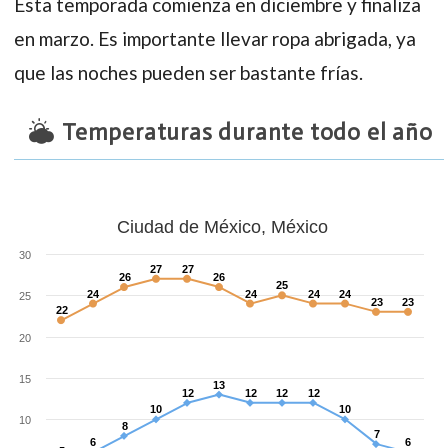
Esta temporada comienza en diciembre y finaliza
en marzo. Es importante llevar ropa abrigada, ya
que las noches pueden ser bastante frías.
Temperaturas durante todo el año
Ciudad de México, México
30
27
27
27
27
26
26
26
26
25
25
24
24
24
24
24
24
24
24
25
23
23
23
23
22
22
20
15
13
13
12
12
12
12
12
12
12
12
10
10
10
10
10
8
8
7
7
6
6
6
6