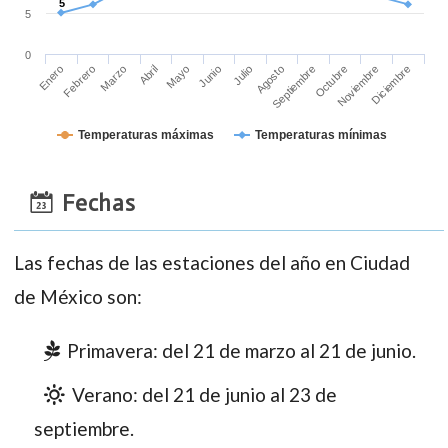
5
5
5
0
Enero
Febrero
Marzo
Abril
Mayo
Junio
Julio
Agosto
Septiembre
Octubre
Noviembre
Diciembre
Temperaturas máximas
Temperaturas mínimas
Fechas
Las fechas de las estaciones del año en Ciudad
de México son:
Primavera: del 21 de marzo al 21 de junio.
Verano: del 21 de junio al 23 de
septiembre.